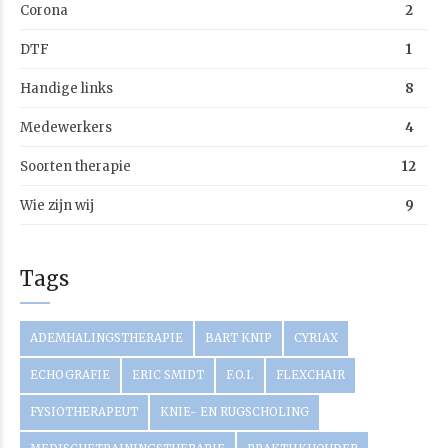
Corona
2
DTF
1
Handige links
8
Medewerkers
4
Soorten therapie
12
Wie zijn wij
9
Tags
ADEMHALINGSTHERAPIE
BART KNIP
CYRIAX
ECHOGRAFIE
ERIC SMIDT
F.O.I.
FLEXCHAIR
FYSIOTHERAPEUT
KNIE- EN RUGSCHOLING