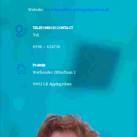
Website:
www.fysiotherapieappingedam.nl
TELEFONISCH CONTACT
Tel:
0596 – 624736
Praktijk
Wethouder Olthoflaan 2
9902 LB Appingedam