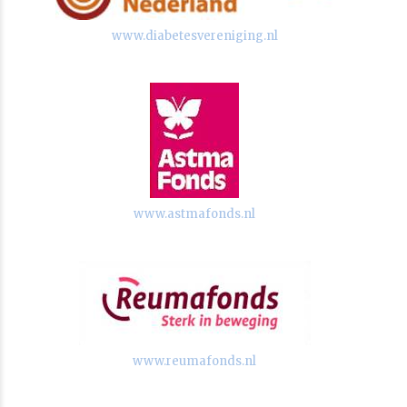
www.diabetesvereniging.nl
www.astmafonds.nl
www.reumafonds.nl