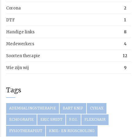
Corona
2
DTF
1
Handige links
8
Medewerkers
4
Soorten therapie
12
Wie zijn wij
9
Tags
ADEMHALINGSTHERAPIE
BART KNIP
CYRIAX
ECHOGRAFIE
ERIC SMIDT
F.O.I.
FLEXCHAIR
FYSIOTHERAPEUT
KNIE- EN RUGSCHOLING