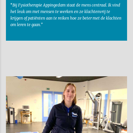
“
Bij Fysiotherapie Appingedam staat de mens centraal. Ik vind
het leuk om met mensen te werken en ze klachtenvrij te
krijgen of patiënten aan te reiken hoe ze beter met de klachten
om leren te gaan.”